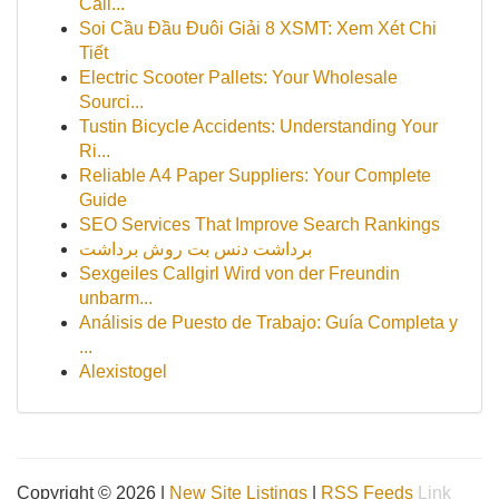
Cali...
Soi Cầu Đầu Đuôi Giải 8 XSMT: Xem Xét Chi
Tiết
Electric Scooter Pallets: Your Wholesale
Sourci...
Tustin Bicycle Accidents: Understanding Your
Ri...
Reliable A4 Paper Suppliers: Your Complete
Guide
SEO Services That Improve Search Rankings
برداشت دنس بت روش برداشت
Sexgeiles Callgirl Wird von der Freundin
unbarm...
Análisis de Puesto de Trabajo: Guía Completa y
...
Alexistogel
Copyright © 2026 |
New Site Listings
|
RSS Feeds
Link