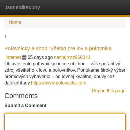
usanetdirectory
Tog
navi
Home
1
Poľovnícky e-shop: Všetko pre lov a poľovníka
Internet
65 days ago
nettiejmzz968341
Objavte tento poľovnícky online obchod – váš spoľahlivý
zdroj všetkého k lovu a poľovníkov. Ponúkame široký výber
prémiových vybavenia – od lovnej kvalitnej obuvy cez
dalekohľady
https://www.polovacky.com
Report this page
Comments
Submit a Comment