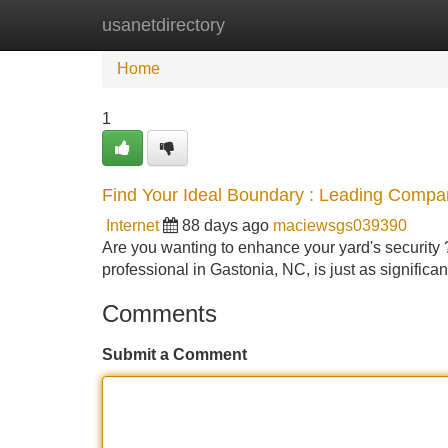
usanetdirectory
Home
New Site Listings
Add Site
Home
1
Find Your Ideal Boundary : Leading Compa
Internet
88 days ago
maciewsgs039390
Are you wanting to enhance your yard's security ? 
professional in Gastonia, NC, is just as signific
Comments
Submit a Comment