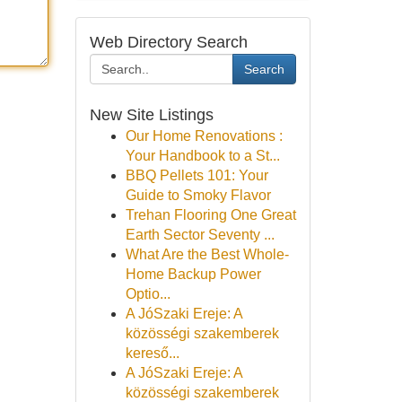
Web Directory Search
Search
New Site Listings
Our Home Renovations :
Your Handbook to a St...
BBQ Pellets 101: Your
Guide to Smoky Flavor
Trehan Flooring One Great
Earth Sector Seventy ...
What Are the Best Whole-
Home Backup Power
Optio...
A JóSzaki Ereje: A
közösségi szakemberek
kereső...
A JóSzaki Ereje: A
közösségi szakemberek