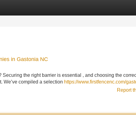
Categories
Register
Login
nies in Gastonia NC
Securing the right barrier is essential , and choosing the correc
ant. We’ve compiled a selection
https://www.firstfencenc.com/gast
Report t