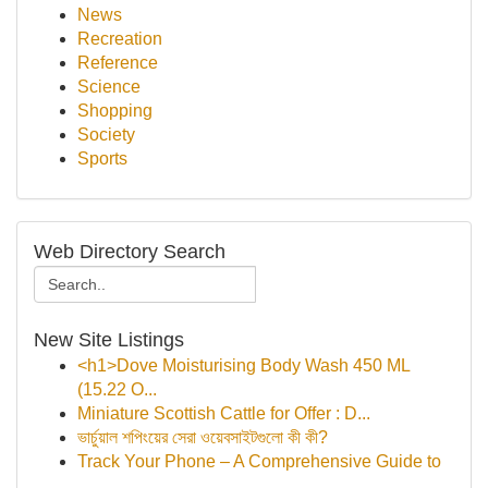
News
Recreation
Reference
Science
Shopping
Society
Sports
Web Directory Search
New Site Listings
<h1>Dove Moisturising Body Wash 450 ML
(15.22 O...
Miniature Scottish Cattle for Offer : D...
ভার্চুয়াল শপিংয়ের সেরা ওয়েবসাইটগুলো কী কী?
Track Your Phone – A Comprehensive Guide to
...