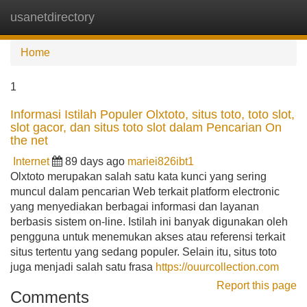
usanetdirectory
Tog
navi
Home
1
Informasi Istilah Populer Olxtoto, situs toto, toto slot,
slot gacor, dan situs toto slot dalam Pencarian On
the net
Internet
89 days ago
mariei826ibt1
Olxtoto merupakan salah satu kata kunci yang sering
muncul dalam pencarian Web terkait platform electronic
yang menyediakan berbagai informasi dan layanan
berbasis sistem on-line. Istilah ini banyak digunakan oleh
pengguna untuk menemukan akses atau referensi terkait
situs tertentu yang sedang populer. Selain itu, situs toto
juga menjadi salah satu frasa
https://ouurcollection.com
Report this page
Comments