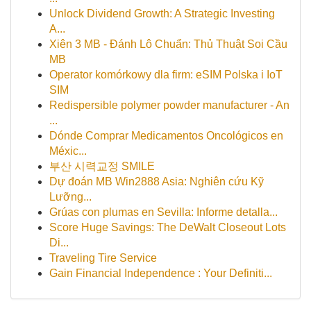
Unlock Dividend Growth: A Strategic Investing
A...
Xiên 3 MB - Đánh Lô Chuẩn: Thủ Thuật Soi Cầu
MB
Operator komórkowy dla firm: eSIM Polska i IoT
SIM
Redispersible polymer powder manufacturer - An
...
Dónde Comprar Medicamentos Oncológicos en
Méxic...
부산 시력교정 SMILE
Dự đoán MB Win2888 Asia: Nghiên cứu Kỹ
Lưỡng...
Grúas con plumas en Sevilla: Informe detalla...
Score Huge Savings: The DeWalt Closeout Lots
Di...
Traveling Tire Service
Gain Financial Independence : Your Definiti...