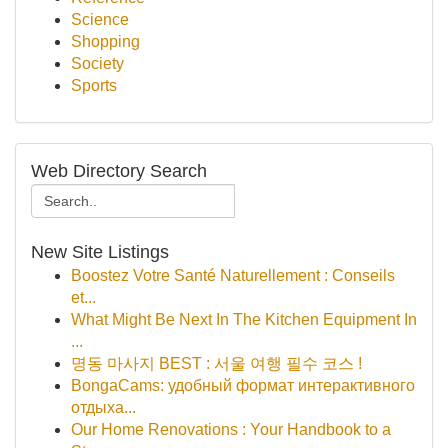
Science
Shopping
Society
Sports
Web Directory Search
New Site Listings
Boostez Votre Santé Naturellement : Conseils
et...
What Might Be Next In The Kitchen Equipment In
...
명동 마사지 BEST : 서울 여행 필수 코스 !
BongaCams: удобный формат интерактивного
отдыха...
Our Home Renovations : Your Handbook to a