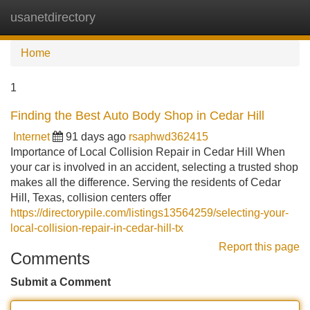
usanetdirectory
Tog
navi
Home
1
Finding the Best Auto Body Shop in Cedar Hill
Internet
91 days ago
rsaphwd362415
Importance of Local Collision Repair in Cedar Hill When
your car is involved in an accident, selecting a trusted shop
makes all the difference. Serving the residents of Cedar
Hill, Texas, collision centers offer
https://directorypile.com/listings13564259/selecting-your-
local-collision-repair-in-cedar-hill-tx
Report this page
Comments
Submit a Comment