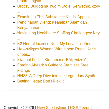
erbarmungslo...
Uroczy Buldog na Twoim Stole: Serwetnik, który
...
Examining This Substance: Kinds, Applicatio...
Penginapan Dieng: Keajaiban Alam dan
Kenyamanan...
Navigating Healthcare Staffing Challenges: Key
...
K2 Herbal Incense Near My Location : Findi...
Hei&szlig;es Woman Wird einem Rudel Kerle
unbar...
İstanbul Forklift Kiralaması : Bütçenize Al...
Forging Ahead: A Guide to Stainless Steel
Fittings
HH88: A Deep Dive into the Legendary Synth
Betting Illegal: Don't Risk It
Copyright © 2026 |
New Site Listings
|
RSS Feeds
Link