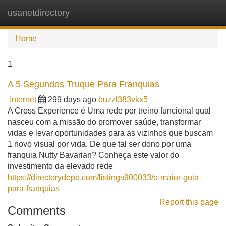
usanetdirectory
Tog
navi
Home
1
A 5 Segundos Truque Para Franquias
Internet
299 days ago
buzzl383vkx5
A Cross Experience é Uma rede por treino funcional qual
nasceu com a missão do promover saúde, transformar
vidas e levar oportunidades para as vizinhos que buscam
1 novo visual por vida. De que tal ser dono por uma
franquia Nutty Bavarian? Conheça este valor do
investimento da elevado rede
https://directorydepo.com/listings900033/o-maior-guia-
para-franquias
Report this page
Comments