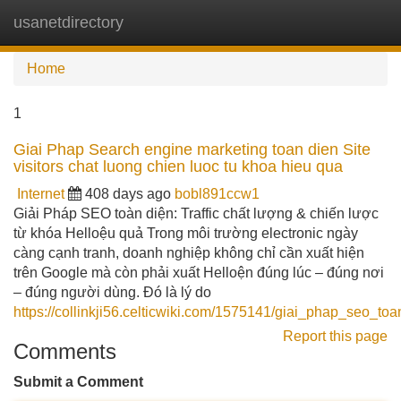
usanetdirectory
Tog
navi
Home
1
Giai Phap Search engine marketing toan dien Site
visitors chat luong chien luoc tu khoa hieu qua
Internet
408 days ago
bobl891ccw1
Giải Pháp SEO toàn diện: Traffic chất lượng & chiến lược
từ khóa Helloệu quả Trong môi trường electronic ngày
càng cạnh tranh, doanh nghiệp không chỉ cần xuất hiện
trên Google mà còn phải xuất Helloện đúng lúc – đúng nơi
– đúng người dùng. Đó là lý do
https://collinkji56.celticwiki.com/1575141/giai_phap_seo_t
Report this page
Comments
Submit a Comment