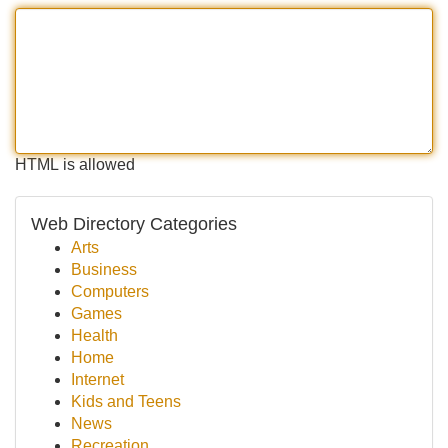
HTML is allowed
Web Directory Categories
Arts
Business
Computers
Games
Health
Home
Internet
Kids and Teens
News
Recreation