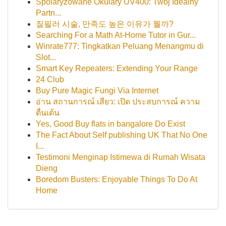
Spolaryzowane Okulary UV400: Twój Idealny
Partn...
질필러 시술, 만족도 높은 이유가 뭘까?
Searching For a Math At-Home Tutor in Gur...
Winrate777: Tingkatkan Peluang Menangmu di
Slot...
Smart Key Repeaters: Extending Your Range
24 Club
Buy Pure Magic Fungi Via Internet
อ่าน สถานการณ์ เสียว: เปิด ประสบการณ์ ความ
ตื่นเต้น
Yes, Good Buy flats in bangalore Do Exist
The Fact About Self publishing UK That No One
I...
Testimoni Menginap Istimewa di Rumah Wisata
Dieng
Boredom Busters: Enjoyable Things To Do At
Home